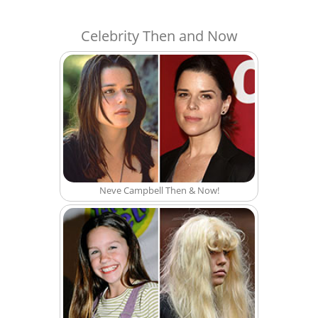
Celebrity Then and Now
Neve Campbell Then & Now!