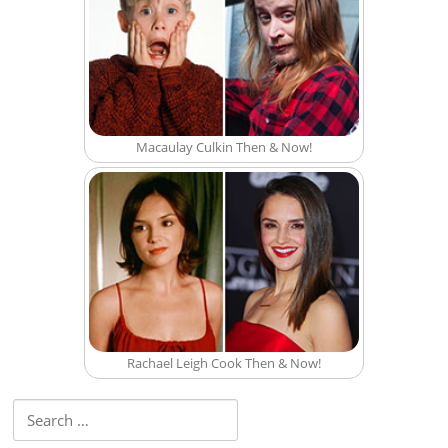
Macaulay Culkin Then & Now!
Rachael Leigh Cook Then & Now!
Search for: