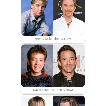
Jeremy Miller Then & Now!
David Faustino Then & Now!