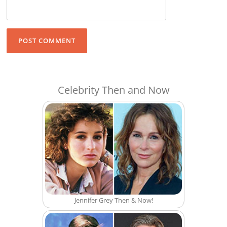
Celebrity Then and Now
Jennifer Grey Then & Now!