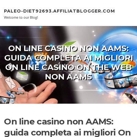
Skip to content
PALEO-DIET92693.AFFILIATBLOGGER.COM
Welcome to our Blog!
ON LINE CASINO NON AAMS:
GUIDA COMPLETA AI MIGLIORI
ON LINE CASINO ON THE WEB
NON AAMS
On line casino non AAMS:
guida completa ai migliori On