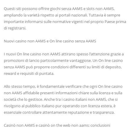
Questi siti possono offrire giochi senza AAMS e slots non AAMS,
ampliando la varietà rispetto ai portali nazionali. Tuttavia è sempre
importante informarsi sulle normative vigenti nel proprio Paese prima
di registrarsi.
Nuovi casino non AAMS e On line casino senza AAMS
I nuovi On line casino non AAMS attirano spesso l’attenzione grazie a
promozioni di lancio particolarmente vantaggiose. Un On line casino
senza AAMS può proporre condizioni differenti su limiti di deposito,
reward e requisiti di puntata.
Allo stesso tempo, è fondamentale verificare che ogni On line casino
non AAMS affidabile presenti informazioni chiare sulla licenza e sulla
società che lo gestisce. Anche tra i casino italiani non AAMS, che si
rivolgono al pubblico italiano pur operando con licenza estera, è
essenziale controllare attentamente reputazione e trasparenza.
Casinò non AAMS e casinò on the web non aams: conclusioni