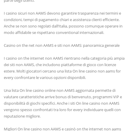
parte degli utenti.
I casino sicuri non AAMS devono garantire trasparenza nei termini e
condizioni, tempi di pagamento chiari e assistenza clienti efficiente.
Anche se non sono regolati dall’Italia, possono comunque operare in
modo affidabile se rispettano conventional internazionali.
Casino on the net non AAMS e siti non AAMS: panoramica generale
I casino on the internet non AAMS rientrano nella categoria più ampia
dei siti non AAMS, che includono piattaforme di gioco con licenze
estere. Molti giocatori cercano una lista On line casino non aams for
every confrontare le various opzioni disponibili.
Una lista On line casino online non AAMS aggiornata permette di
valutare caratteristiche arrive bonus di benvenuto, programmi VIP e
disponibilità di giochi specifici. Anche i siti On line casino non AAMS
vengono spesso confrontati tra loro for every individuare quelli con
reputazione migliore.
Migliori On line casino non AAMS e casinò on the internet non aams