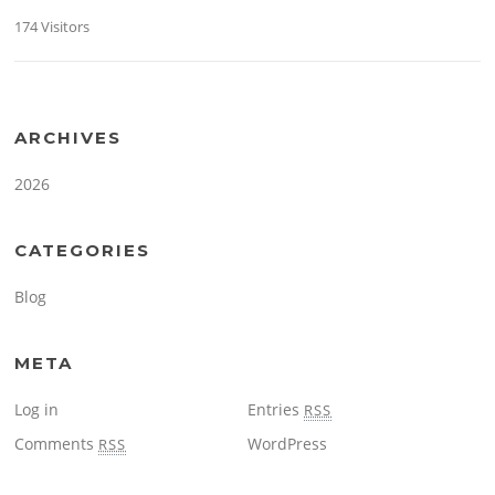
174 Visitors
ARCHIVES
2026
CATEGORIES
Blog
META
Log in
Entries
RSS
Comments
WordPress
RSS